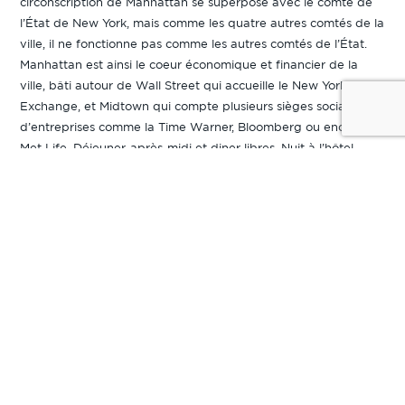
circonscription de Manhattan se superpose avec le comté de
l’État de New York, mais comme les quatre autres comtés de la
ville, il ne fonctionne pas comme les autres comtés de l’État.
Manhattan est ainsi le coeur économique et financier de la
ville, bâti autour de Wall Street qui accueille le New York Stock
Exchange, et Midtown qui compte plusieurs sièges sociaux
d’entreprises comme la Time Warner, Bloomberg ou encore
Met Life. Déjeuner, après-midi et diner libres. Nuit à l’hôtel.
JOUR 03 à 04 : LE 28/02 & 01/03/2026 : NEW YORK
Petits déjeuners à l’hôtel. Journées libres pour découvrir la ville
à votre rythme. Repas libres. Nuits à l’hôtel.
JOUR 05 : LE 02/03/2026 : NEW YORK
Petit déjeuner à l’hôtel. Matinée libre pour faire du shopping
et profiter des diverses attractions que vous propose la ville.
Déjeuner libre. Selon votre horaire de vol, transfert à
l’aéroport. Envol à destination de Barcelone. Horaires sous
réserve de modification : Vol DL168 de New York JFK à 18h15 –
Arrivée à Barcelone à 08h00 +1. Dîner et nuit à bord.