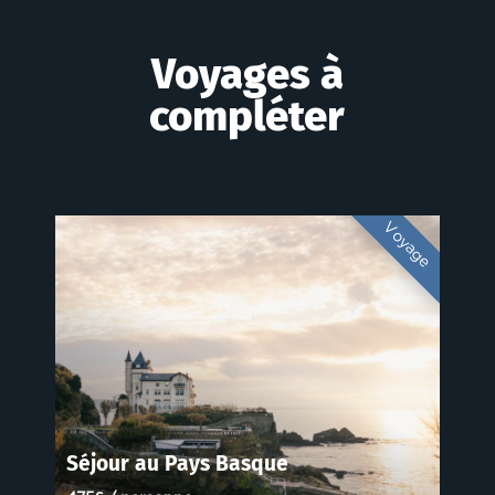
Voyages à
compléter
Voyage
Séjour au Pays Basque
L