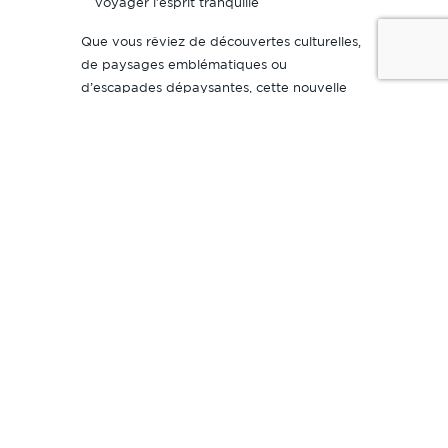
voyager l’esprit tranquille
Que vous rêviez de découvertes culturelles,
de paysages emblématiques ou
d’escapades dépaysantes, cette nouvelle
offre vous ouvre encore plus de possibilités.
La brochure 2026 est disponible
dès maintenant
Bonne nouvelle : la
brochure 2026
GINHOUX VOYAGES
est d’ores et déjà
disponible :
📍
En agence
, pour bénéficier de conseils
personnalisés
💻
En version digitale
, pour la consulter à
votre rythme
Informations pratiques à
connaître